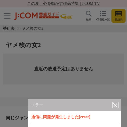
この夏、心を動かす作品特集 | J:COM TV
検索
CS番組一覧
番組表
番組表
ヤメ検の女2
ヤメ検の女2
直近の放送予定はありません
エラー
通信に問題が発生しました[error]
同じジャンルのおすすめ番組