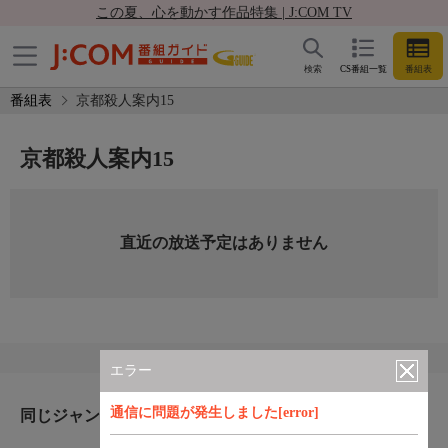
この夏、心を動かす作品特集 | J:COM TV
検索
CS番組一覧
番組表
番組表
京都殺人案内15
京都殺人案内15
直近の放送予定はありません
エラー
通信に問題が発生しました[error]
同じジャンルのおすすめ番組