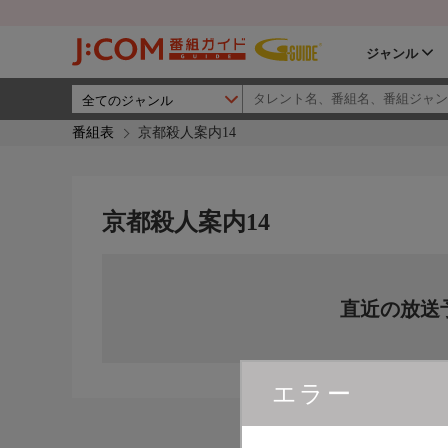
ジャンル
番組表
京都殺人案内14
京都殺人案内14
直近の放送
エラー