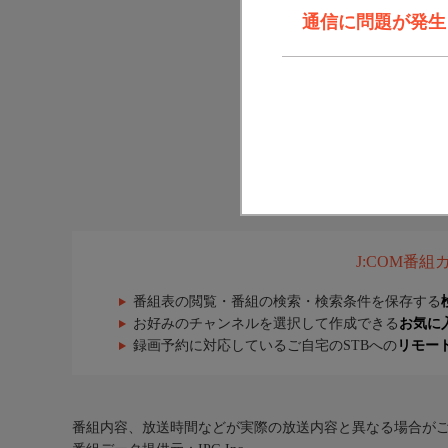
通信に問題が発生しま
J:COM番
番組表の閲覧・番組の検索・検索条件を保存する
お好みのチャンネルを選択して作成できる
お気に
録画予約に対応しているご自宅のSTBへの
リモー
番組内容、放送時間などが実際の放送内容と異なる場合が