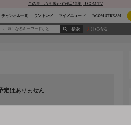
この夏、心を動かす作品特集 | J:COM TV
チャンネル一覧
ランキング
マイメニュー
J:COM STREAM
詳細検索
予定はありません