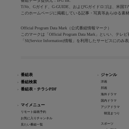
番組データ提供元：IPG Inc.
TiVo、Gガイド、G-GUIDE、およびGガイドロゴは、米国T
このホームページに掲載している記事・写真等あらゆる素
Official Program Data Mark（公式番組情報マーク）
このマークは「Official Program Data Mark」といい
「SI(Service Information)情報」を利用したサービ
番組表
ジャンル
番組検索
洋画
邦画
番組表・チラシPDF
海外ドラマ
国内ドラマ
マイメニュー
アジアドラマ
リモート録画予約
韓流まつり
お気に入りチャンネル
スポーツ
見たい番組一覧