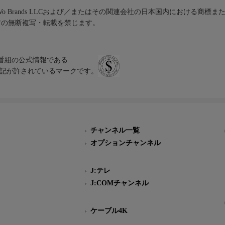
iVo Brands LLCおよび／またはその関連会社の日本国内における商標
材の無断複写・転載を禁じます。
、テレビ番組の公式情報である
スにのみ表記が許されているマークです。
チャンネル一覧
オプションチャンネル
J:テレ
J:COMチャンネル
ケーブル4K