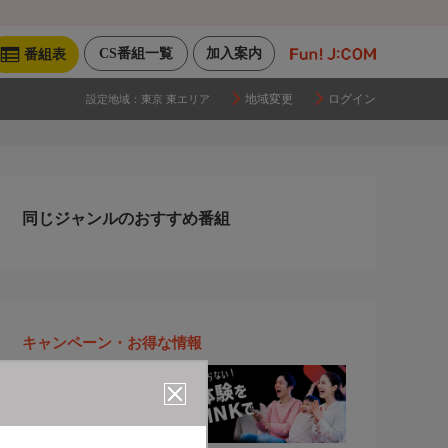
CS番組一覧
加入案内
番組表
地域変更
ログイン
設定地域：
東京 東エリア
同じジャンルのおすすめ番組
キャンペーン・お得な情報