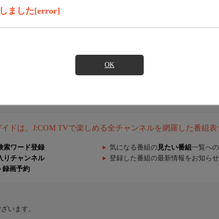
した[error]
OK
組ガイドは、J:COM TVで楽しめる全チャンネルを網羅した番組
検索ワード登録
気になる番組の
見たい番組
一覧への
入りチャンネル
登録した番組の最新情報をお知らせ
ト録画予約
ございます。