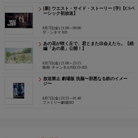
[新] ウエスト・サイド・ストーリー [字]【CSベ
ーシック初放送】
8月7日(金) 21:00～00:00
ザ・シネマ HD
あの花が咲く丘で、君とまた出会えたら。【続
編「あの星」公開！】
8月7日(金) 21:00～23:15
映画･チャンネルNECO-HD
放送禁止 劇場版 洗脳〜邪悪なる鉄のイメー
ジ〜
8月7日(金) 23:55～01:40
ファミリー劇場HD