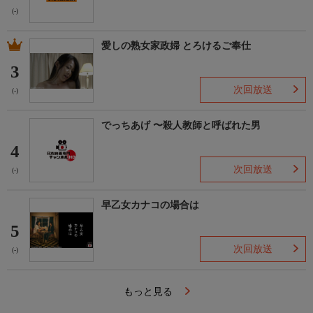
(-)
愛しの熟女家政婦 とろけるご奉仕
3
次回放送
(-)
でっちあげ 〜殺人教師と呼ばれた男
4
次回放送
(-)
早乙女カナコの場合は
5
次回放送
(-)
もっと見る