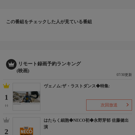
定年退職を5日後に控えたタカとユージだが、銀星会の残党・伊
能を追ってブラックマーケットを2人だけで襲撃するなど相変わ
らずの暴れ放題。そんな中、伊能が惨殺死体となって発見され
この番組をチェックした人が見ている番組
る。各国のマフィアが入り乱れ、非合法の物が売買される巨大ブ
ラックマーケットを仕切っていた伊能が殺されたことで、マフィ
アたちの危うい均衡が崩れ始める。
リモート録画予約ランキング
(映画)
07/30更新
ヴェノム:ザ・ラストダンス◆特集:
1
次回放送
(-)
はたらく細胞◆NECO初◆永野芽郁 佐藤健出
演
2