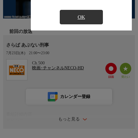
OK
前回の放送
さらば あぶない刑事
7月23日(木)
21:00〜23:00
Ch.500
映画･チャンネルNECO-HD
カレンダー登録
番組詳細内容
もっと見る
番組内容
監督：村川透 出演：舘ひろし 柴田恭兵 浅野温子 仲村トオ
ル