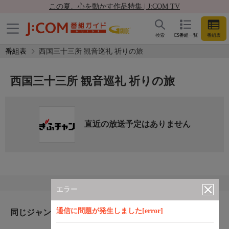
この夏、心を動かす作品特集 | J:COM TV
検索
CS番組一覧
番組表
番組表
西国三十三所 観音巡礼 祈りの旅
西国三十三所 観音巡礼 祈りの旅
直近の放送予定はありません
エラー
通信に問題が発生しました[error]
同じジャンルのおすすめ番組