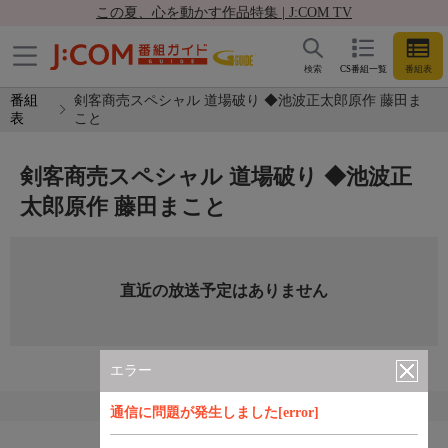
この夏、心を動かす作品特集 | J:COM TV
検索
CS番組一覧
番組表
番組
剣客商売スペシャル 道場破り ◆池波正太郎原作 藤田ま
表
こと
剣客商売スペシャル 道場破り ◆池波正
太郎原作 藤田まこと
直近の放送予定はありません
エラー
通信に問題が発生しました[error]