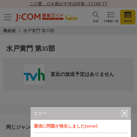
この夏、心を動かす作品特集 | J:COM TV
検索
CS番組一覧
番組表
番組表
水戸黄門 第35部
水戸黄門 第35部
直近の放送予定はありません
エラー
通信に問題が発生しました[error]
同じジャンルのおすすめ番組