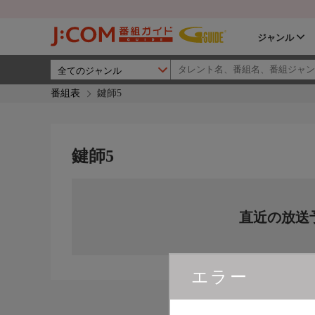
ジャンル
番組表
鍵師5
鍵師5
直近の放送
エラー