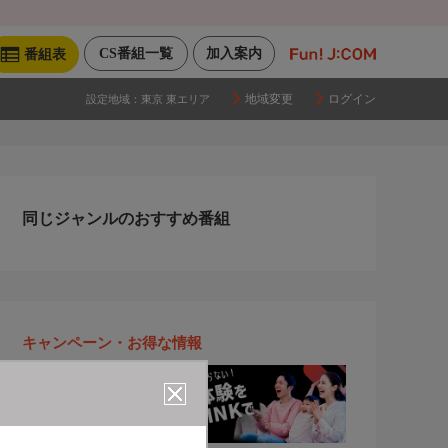
CS番組一覧
加入案内
番組表
地域変更
ログイン
設定地域：
東京 東エリア
同じジャンルのおすすめ番組
キャンペーン・お得な情報