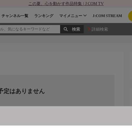
この夏、心を動かす作品特集 | J:COM TV
チャンネル一覧
ランキング
マイメニュー
J:COM STREAM
詳細検索
予定はありません