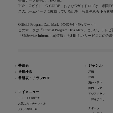
番組データ提供元：IPG Inc.
TiVo、Gガイド、G-GUIDE、およびGガイドロゴは、米国T
このホームページに掲載している記事・写真等あらゆる素
Official Program Data Mark（公式番組情報マーク）
このマークは「Official Program Data Mark」といい
「SI(Service Information)情報」を利用したサービ
番組表
ジャンル
番組検索
洋画
邦画
番組表・チラシPDF
海外ドラマ
国内ドラマ
マイメニュー
アジアドラマ
リモート録画予約
韓流まつり
お気に入りチャンネル
スポーツ
見たい番組一覧