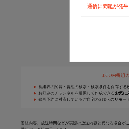
通信に問題が発生しま
J:COM番
番組表の閲覧・番組の検索・検索条件を保存する
お好みのチャンネルを選択して作成できる
お気に
録画予約に対応しているご自宅のSTBへの
リモー
番組内容、放送時間などが実際の放送内容と異なる場合が