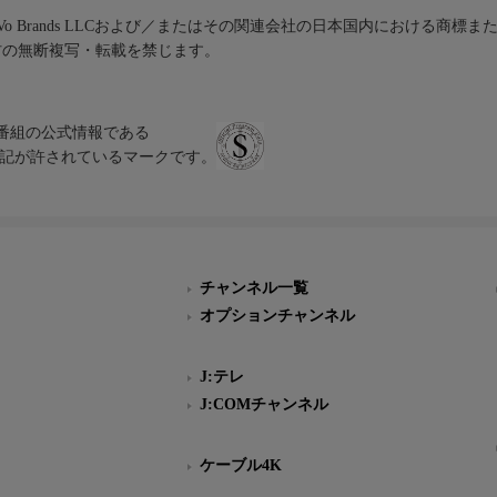
iVo Brands LLCおよび／またはその関連会社の日本国内における商標
材の無断複写・転載を禁じます。
、テレビ番組の公式情報である
スにのみ表記が許されているマークです。
チャンネル一覧
オプションチャンネル
J:テレ
J:COMチャンネル
ケーブル4K