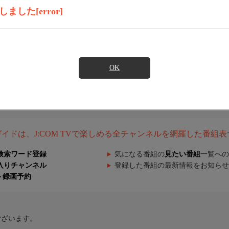
した[error]
OK
組ガイドは、J:COM TVで楽しめる全チャンネルを網羅した番組
検索ワード登録
気になる番組の
見たい番組
一覧への
入りチャンネル
登録した番組の最新情報をお知らせ
ト録画予約
ございます。