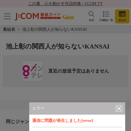
この夏、心を動かす作品特集 | J:COM TV
検索
CS番組一覧
番組表
番組表
池上彰の関西人が知らないKANSAI
池上彰の関西人が知らないKANSAI
直近の放送予定はありません
エラー
通信に問題が発生しました[error]
同じジャンルのおすすめ番組