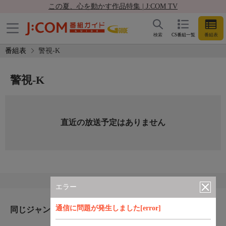
この夏、心を動かす作品特集 | J:COM TV
検索
CS番組一覧
番組表
番組表
警視-K
警視-K
直近の放送予定はありません
エラー
通信に問題が発生しました[error]
同じジャンルのおすすめ番組