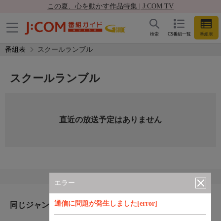
この夏、心を動かす作品特集 | J:COM TV
検索
CS番組一覧
番組表
番組表
スクールランブル
スクールランブル
直近の放送予定はありません
エラー
通信に問題が発生しました[error]
同じジャンルのおすすめ番組