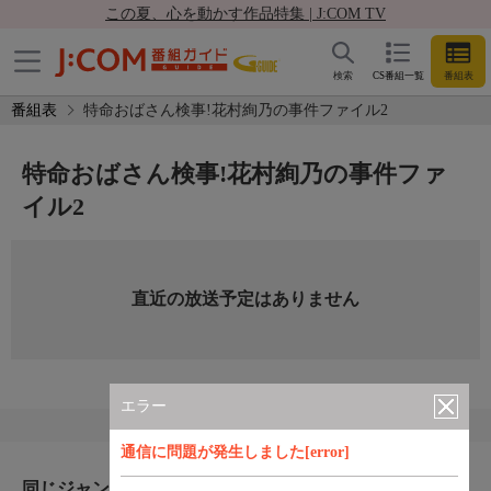
この夏、心を動かす作品特集 | J:COM TV
検索
CS番組一覧
番組表
番組表
特命おばさん検事!花村絢乃の事件ファイル2
特命おばさん検事!花村絢乃の事件ファ
イル2
直近の放送予定はありません
エラー
通信に問題が発生しました[error]
同じジャンルのおすすめ番組