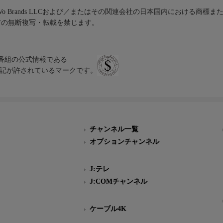
iVo Brands LLCおよび／またはその関連会社の日本国内における商標
材の無断複写・転載を禁じます。
、テレビ番組の公式情報である
スにのみ表記が許されているマークです。
チャンネル一覧
オプションチャンネル
J:テレ
J:COMチャンネル
ケーブル4K