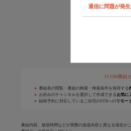
通信に問題が発生しま
J:COM番
番組表の閲覧・番組の検索・検索条件を保存する
お好みのチャンネルを選択して作成できる
お気に
録画予約に対応しているご自宅のSTBへの
リモー
番組内容、放送時間などが実際の放送内容と異なる場合が