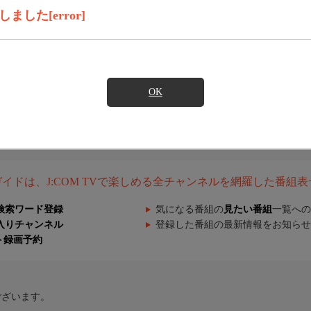
した[error]
OK
組ガイドは、J:COM TVで楽しめる全チャンネルを網羅した番組
検索ワード登録
気になる番組の
見たい番組
一覧への
入りチャンネル
登録した番組の最新情報をお知らせ
ト録画予約
ございます。