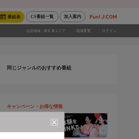
CS番組一覧
加入案内
番組表
地域変更
ログイン
設定地域：
東京 東エリア
同じジャンルのおすすめ番組
キャンペーン・お得な情報