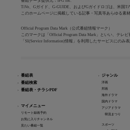
番組データ提供元：IPG Inc.
TiVo、Gガイド、G-GUIDE、およびGガイドロゴは、米国T
このホームページに掲載している記事・写真等あらゆる素
Official Program Data Mark（公式番組情報マーク）
このマークは「Official Program Data Mark」といい
「SI(Service Information)情報」を利用したサービ
番組表
ジャンル
番組検索
洋画
邦画
番組表・チラシPDF
海外ドラマ
国内ドラマ
マイメニュー
アジアドラマ
リモート録画予約
韓流まつり
お気に入りチャンネル
スポーツ
見たい番組一覧