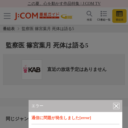
この夏、心を動かす作品特集 | J:COM TV
検索
CS番組一覧
番組表
番組表
監察医 篠宮葉月 死体は語る5
監察医 篠宮葉月 死体は語る5
直近の放送予定はありません
エラー
通信に問題が発生しました[error]
同じジャンルのおすすめ番組