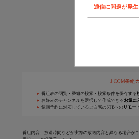
通信に問題が発生しま
J:COM番
番組表の閲覧・番組の検索・検索条件を保存する
お好みのチャンネルを選択して作成できる
お気に
録画予約に対応しているご自宅のSTBへの
リモー
番組内容、放送時間などが実際の放送内容と異なる場合が