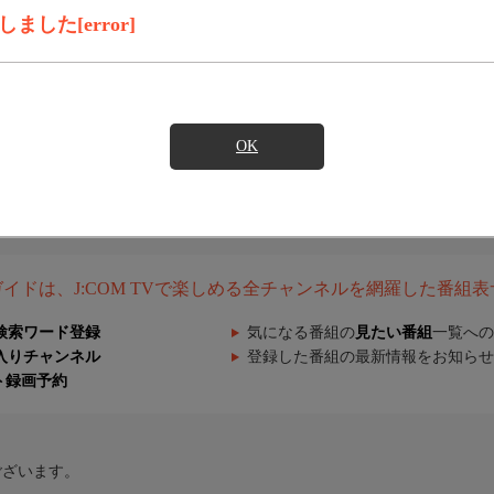
した[error]
OK
組ガイドは、J:COM TVで楽しめる全チャンネルを網羅した番組
検索ワード登録
気になる番組の
見たい番組
一覧への
入りチャンネル
登録した番組の最新情報をお知らせ
ト録画予約
ございます。