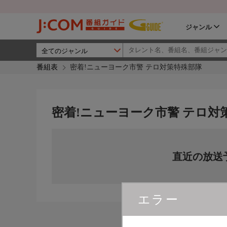
ジャンル
番組表
密着!ニューヨーク市警 テロ対策特殊部隊
密着!ニューヨーク市警 テロ対
直近の放送
エラー