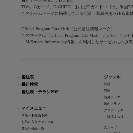
番組データ提供元：IPG Inc.
TiVo、Gガイド、G-GUIDE、およびGガイドロゴは、米国T
このホームページに掲載している記事・写真等あらゆる素
Official Program Data Mark（公式番組情報マーク）
このマークは「Official Program Data Mark」といい
「SI(Service Information)情報」を利用したサービ
番組表
ジャンル
番組検索
洋画
邦画
番組表・チラシPDF
海外ドラマ
国内ドラマ
マイメニュー
アジアドラマ
リモート録画予約
韓流まつり
お気に入りチャンネル
スポーツ
見たい番組一覧