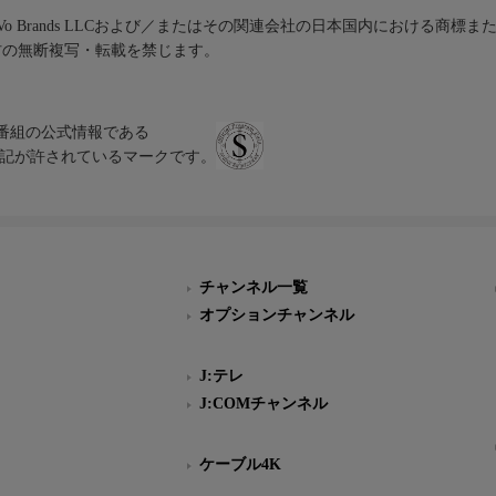
iVo Brands LLCおよび／またはその関連会社の日本国内における商標
材の無断複写・転載を禁じます。
、テレビ番組の公式情報である
スにのみ表記が許されているマークです。
チャンネル一覧
オプションチャンネル
J:テレ
J:COMチャンネル
ケーブル4K