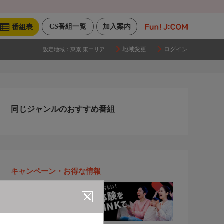
CS番組一覧
加入案内
番組表
地域変更
ログイン
設定地域：
東京 東エリア
同じジャンルのおすすめ番組
キャンペーン・お得な情報