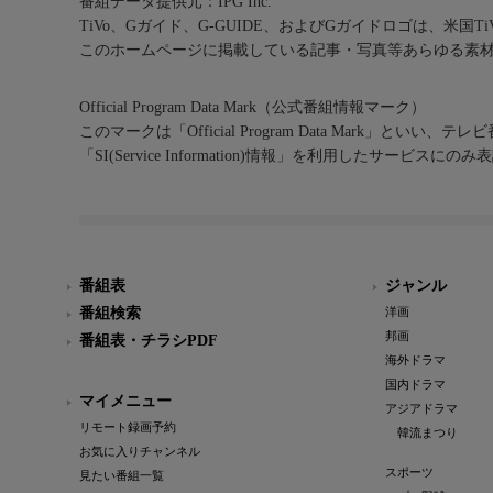
番組データ提供元：IPG Inc.
TiVo、Gガイド、G-GUIDE、およびGガイドロゴは、米国T
このホームページに掲載している記事・写真等あらゆる素
Official Program Data Mark（公式番組情報マーク）
このマークは「Official Program Data Mark」といい
「SI(Service Information)情報」を利用したサービ
番組表
ジャンル
番組検索
洋画
邦画
番組表・チラシPDF
海外ドラマ
国内ドラマ
マイメニュー
アジアドラマ
リモート録画予約
韓流まつり
お気に入りチャンネル
スポーツ
見たい番組一覧