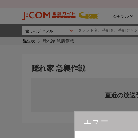
ジャンル
番組表
隠れ家 急襲作戦
隠れ家 急襲作戦
直近の放送
エラー