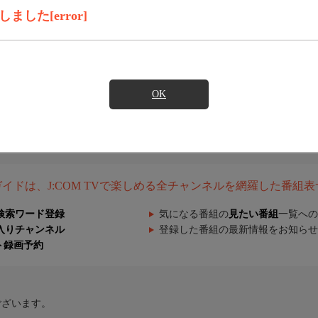
した[error]
OK
組ガイドは、J:COM TVで楽しめる全チャンネルを網羅した番組
検索ワード登録
気になる番組の
見たい番組
一覧への
入りチャンネル
登録した番組の最新情報をお知らせ
ト録画予約
ございます。