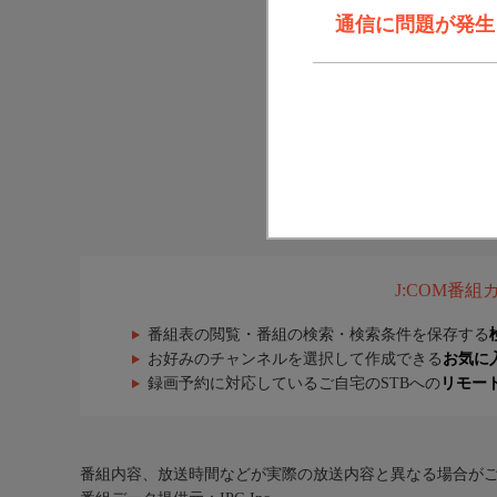
通信に問題が発生しま
J:COM番
番組表の閲覧・番組の検索・検索条件を保存する
お好みのチャンネルを選択して作成できる
お気に
録画予約に対応しているご自宅のSTBへの
リモー
番組内容、放送時間などが実際の放送内容と異なる場合が