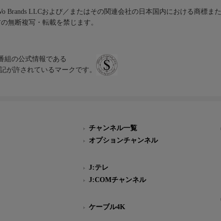
iVo Brands LLCおよび／またはその関連会社の日本国内における商標
材の無断複写・転載を禁じます。
、テレビ番組の公式情報である
スにのみ表記が許されているマークです。
チャンネル一覧
オプションチャンネル
J:テレ
J:COMチャンネル
ケーブル4K