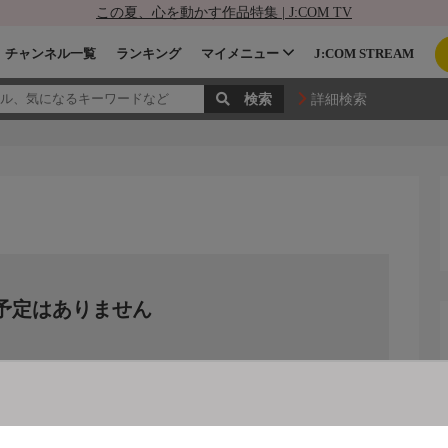
この夏、心を動かす作品特集 | J:COM TV
チャンネル一覧
ランキング
マイメニュー
J:COM STREAM
詳細検索
予定はありません