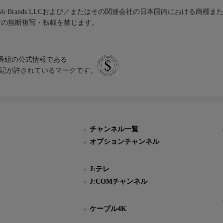
iVo Brands LLCおよび／またはその関連会社の日本国内における商標
材の無断複写・転載を禁じます。
、テレビ番組の公式情報である
スにのみ表記が許されているマークです。
チャンネル一覧
オプションチャンネル
J:テレ
J:COMチャンネル
ケーブル4K