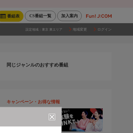
CS番組一覧
加入案内
番組表
地域変更
ログイン
設定地域：
東京 東エリア
同じジャンルのおすすめ番組
キャンペーン・お得な情報