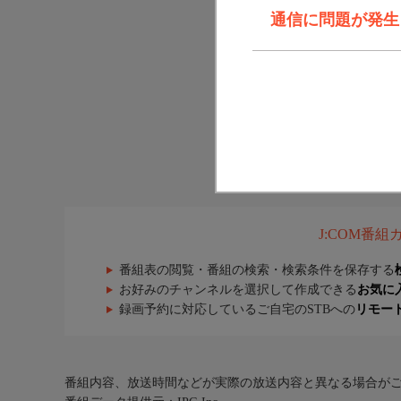
通信に問題が発生しま
J:COM番
番組表の閲覧・番組の検索・検索条件を保存する
お好みのチャンネルを選択して作成できる
お気に
録画予約に対応しているご自宅のSTBへの
リモー
番組内容、放送時間などが実際の放送内容と異なる場合が