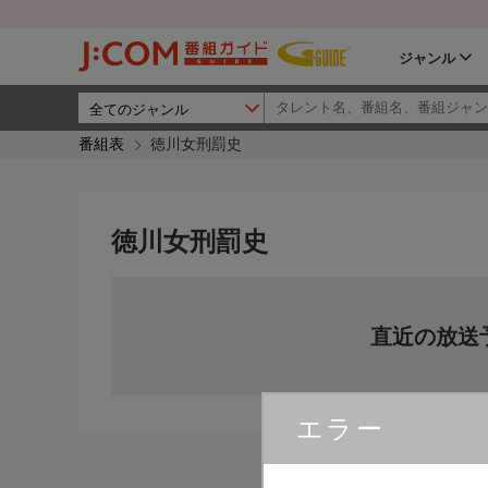
ジャンル
番組表
徳川女刑罰史
徳川女刑罰史
直近の放送
エラー