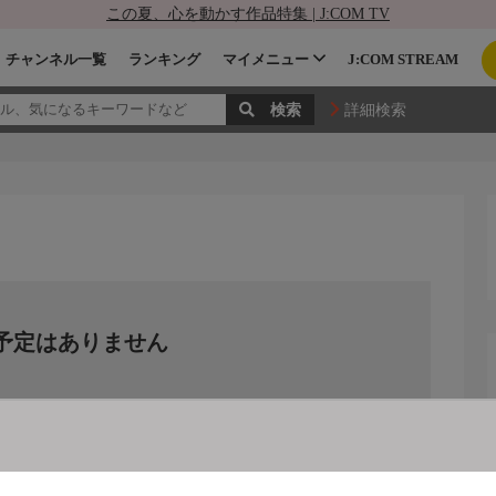
この夏、心を動かす作品特集 | J:COM TV
チャンネル一覧
ランキング
マイメニュー
J:COM STREAM
詳細検索
予定はありません