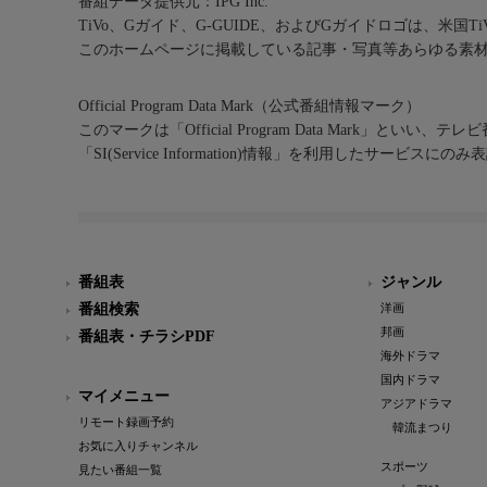
番組データ提供元：IPG Inc.
TiVo、Gガイド、G-GUIDE、およびGガイドロゴは、米国T
このホームページに掲載している記事・写真等あらゆる素
Official Program Data Mark（公式番組情報マーク）
このマークは「Official Program Data Mark」といい
「SI(Service Information)情報」を利用したサービ
番組表
ジャンル
番組検索
洋画
邦画
番組表・チラシPDF
海外ドラマ
国内ドラマ
マイメニュー
アジアドラマ
リモート録画予約
韓流まつり
お気に入りチャンネル
スポーツ
見たい番組一覧