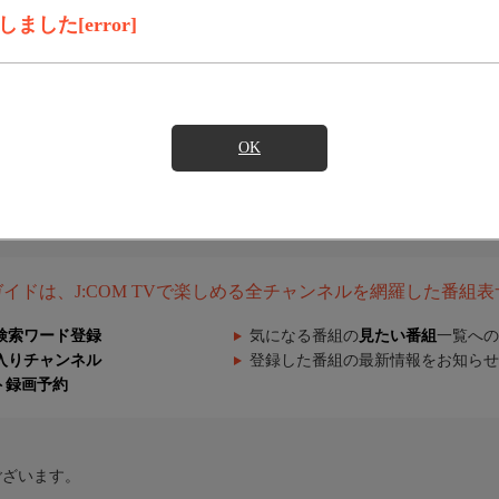
した[error]
OK
組ガイドは、J:COM TVで楽しめる全チャンネルを網羅した番組
検索ワード登録
気になる番組の
見たい番組
一覧への
入りチャンネル
登録した番組の最新情報をお知らせ
ト録画予約
ございます。