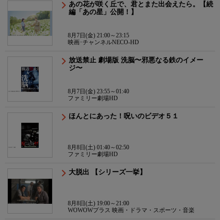
あの花が咲く丘で、君とまた出会えたら。【続
編「あの星」公開！】
8月7日(金) 21:00～23:15
映画･チャンネルNECO-HD
放送禁止 劇場版 洗脳〜邪悪なる鉄のイメー
ジ〜
8月7日(金) 23:55～01:40
ファミリー劇場HD
ほんとにあった！呪いのビデオ５１
8月8日(土) 01:40～02:50
ファミリー劇場HD
大脱出 【シリーズ一挙】
8月8日(土) 19:00～21:00
WOWOWプラス 映画・ドラマ・スポーツ・音楽