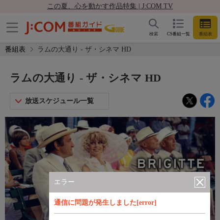
この夏、心を動かす作品特集 | J:COM TV
検索
CS番組一覧
番組表
番組表
ラムの大通り - ザ・シネマ HD
ラムの大通り - ザ・シネマ HD
放送スケジュール一覧
エラー
通信に問題が発生しました[error]