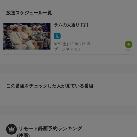
【監督・脚本】ロベール・アンリコ
【出演】ブリジット・バルドー、リノ・ヴァンチュラ、ギイ・マ
放送スケジュール一覧
ルシャンほか
ラムの大通り [字]
見
8/29(土)
13:30～16:15
ザ・シネマ HD
この番組をチェックした人が見ている番組
リモート録画予約ランキング
(映画)