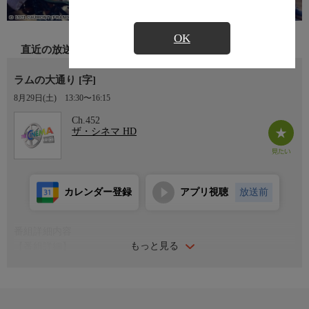
OK
直近の放送
ラムの大通り [字]
8月29日(土)
13:30〜16:15
Ch.452
ザ・シネマ HD
カレンダー登録
アプリ視聴
放送前
番組詳細内容
もっと見る
【番組詳細】
“仏版マリリン・モンロー”と呼ばれたブリジット・バルドー
と、“仏版ジョン・ウェイン”とうたわれたリノ・ヴァンチュラの
共演による、古きよきハリウッドへの愛にあふれた海洋冒険活
劇。(1971年・フランス・125分・カラー)