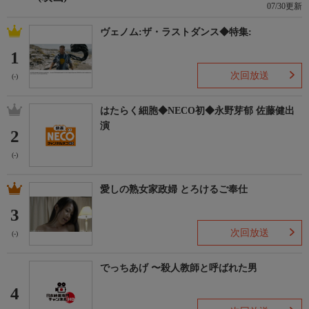
07/30更新
ヴェノム:ザ・ラストダンス◆特集:
1
次回放送
(-)
はたらく細胞◆NECO初◆永野芽郁 佐藤健出
演
2
(-)
愛しの熟女家政婦 とろけるご奉仕
3
次回放送
(-)
でっちあげ 〜殺人教師と呼ばれた男
4