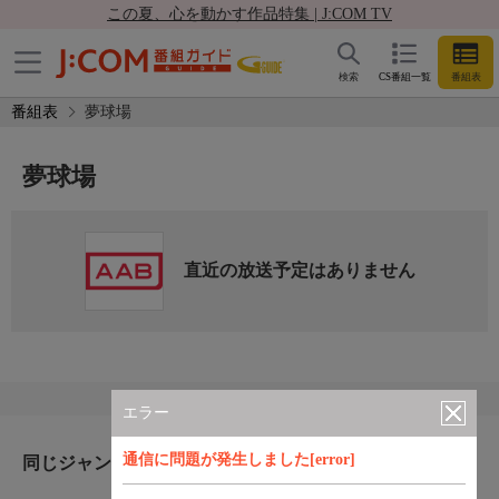
この夏、心を動かす作品特集 | J:COM TV
検索
CS番組一覧
番組表
番組表
夢球場
夢球場
直近の放送予定はありません
エラー
通信に問題が発生しました[error]
同じジャンルのおすすめ番組