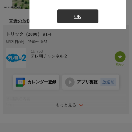
OK
直近の放送
トリック（2000） #1-4
8月21日(金)
07:00〜10:55
Ch.758
テレ朝チャンネル２
カレンダー登録
アプリ視聴
放送前
番組詳細内容
もっと見る
詳細
自称売れっ子奇術師・山田奈緒子と天才物理学者・上田次郎が、
ひょんなことからコンビを組み、さまざまな超常現象の裏に潜む
トリックを暴く人気シリーズ！