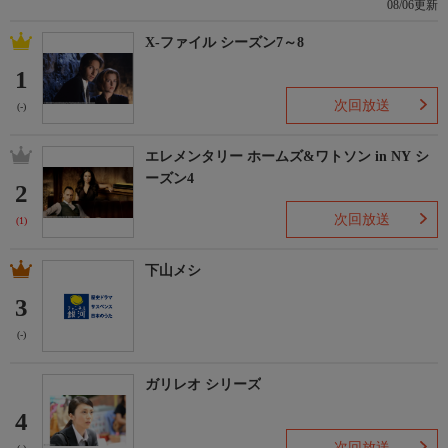
08/06更新
X-ファイル シーズン7～8
1
次回放送
(-)
エレメンタリー ホームズ&ワトソン in NY シ
ーズン4
2
次回放送
(1)
下山メシ
3
(-)
ガリレオ シリーズ
4
次回放送