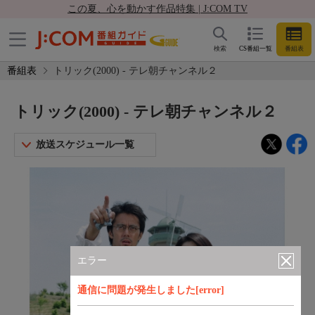
この夏、心を動かす作品特集 | J:COM TV
検索
CS番組一覧
番組表
番組表
トリック(2000) - テレ朝チャンネル２
トリック(2000) - テレ朝チャンネル２
放送スケジュール一覧
エラー
通信に問題が発生しました[error]