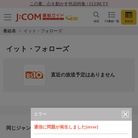
この夏、心を動かす作品特集 | J:COM TV
検索
CS番組一覧
番組表
番組表
イット・フォローズ
イット・フォローズ
直近の放送予定はありません
エラー
通信に問題が発生しました[error]
同じジャンルのおすすめ番組