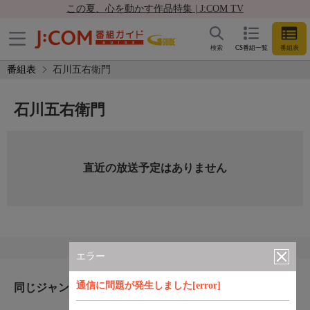
この夏、心を動かす作品特集 | J:COM TV
検索
CS番組一覧
番組表
番組表
石川五右衛門
石川五右衛門
直近の放送予定はありません
エラー
通信に問題が発生しました[error]
同じジャンルのおすすめ番組