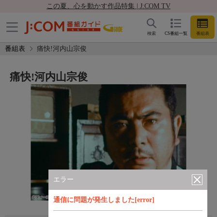
この夏、心を動かす作品特集 | J:COM TV
検索
CS番組一覧
番組表
番組表
痛快!河内山宗俊
痛快!河内山宗俊
エラー
通信に問題が発生しました[error]