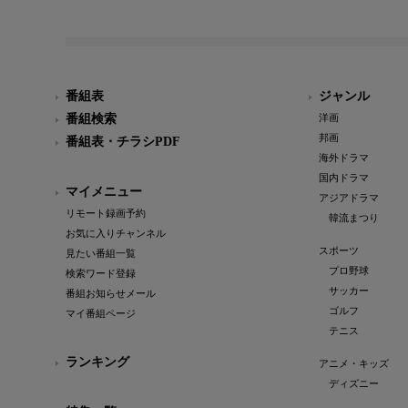
番組表
ジャンル
番組検索
洋画
邦画
番組表・チラシPDF
海外ドラマ
国内ドラマ
マイメニュー
アジアドラマ
リモート録画予約
韓流まつり
お気に入りチャンネル
スポーツ
見たい番組一覧
プロ野球
検索ワード登録
サッカー
番組お知らせメール
ゴルフ
マイ番組ページ
テニス
ランキング
アニメ・キッズ
ディズニー