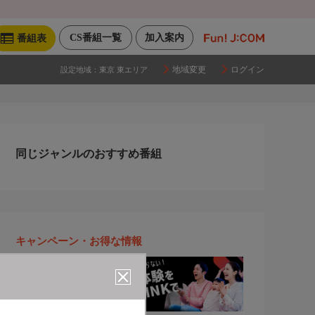
CS番組一覧
加入案内
番組表
地域変更
ログイン
設定地域：
東京 東エリア
同じジャンルのおすすめ番組
キャンペーン・お得な情報