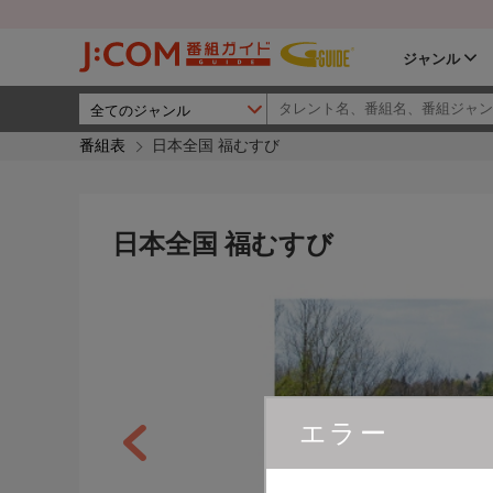
ジャンル
番組表
日本全国 福むすび
日本全国 福むすび
エラー