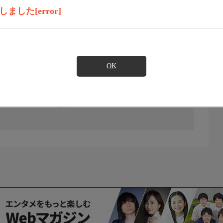
した[error]
OK
の放送予定はありません