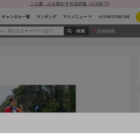
この夏、心を動かす作品特集 | J:COM TV
チャンネル一覧
ランキング
マイメニュー
J:COM STREAM
詳細検索