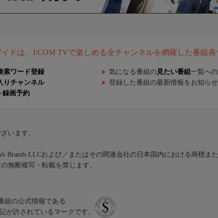
組ガイドは、J:COM TVで楽しめる全チャンネルを網羅した番組
検索ワード登録
気になる番組の
見たい番組
一覧への
入りチャンネル
登録した番組の最新情報をお知らせ
ト録画予約
ございます。
iVo Brands LLCおよび／またはその関連会社の日本国内における商標
材の無断複写・転載を禁じます。
、テレビ番組の公式情報である
スにのみ表記が許されているマークです。