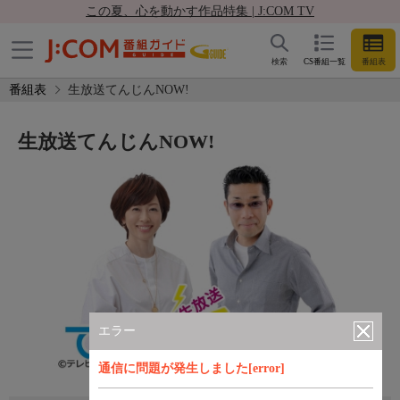
この夏、心を動かす作品特集 | J:COM TV
検索
CS番組一覧
番組表
番組表
生放送てんじんNOW!
生放送てんじんNOW!
エラー
通信に問題が発生しました[error]