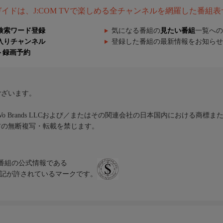
組ガイドは、J:COM TVで楽しめる全チャンネルを網羅した番組
検索ワード登録
気になる番組の
見たい番組
一覧への
入りチャンネル
登録した番組の最新情報をお知らせ
ト録画予約
ございます。
iVo Brands LLCおよび／またはその関連会社の日本国内における商標
材の無断複写・転載を禁じます。
、テレビ番組の公式情報である
スにのみ表記が許されているマークです。