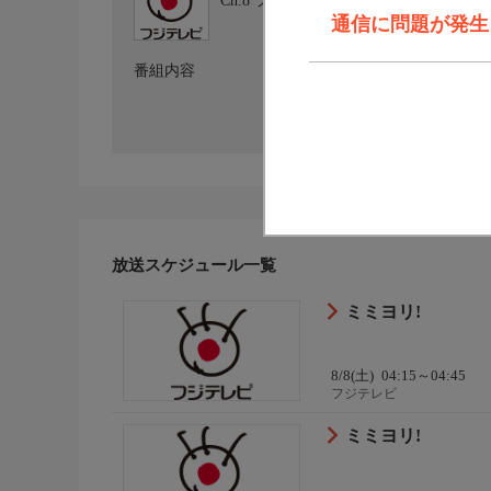
Ch.8
フジテレビ
通信に問題が発生しま
番組内容
放送スケジュール一覧
ミミヨリ!
8/8(土)
04:15～04:45
フジテレビ
ミミヨリ!