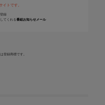
表サイトです。
登録
してくれる
番組お知らせメール
または登録商標です。