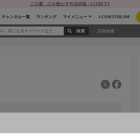
この夏、心を動かす作品特集 | J:COM TV
チャンネル一覧
ランキング
マイメニュー
J:COM STREAM
詳細検索