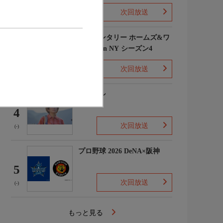
次回放送
(1)
エレメンタリー ホームズ&ワ
トソン in NY シーズン4
3
次回放送
(2)
下山メシ
4
次回放送
(-)
プロ野球 2026 DeNA×阪神
5
次回放送
(-)
もっと見る