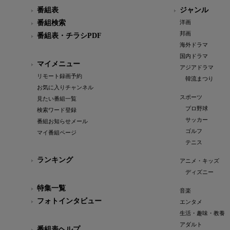
番組表
ジャンル
番組検索
洋画
邦画
番組表・チラシPDF
海外ドラマ
国内ドラマ
マイメニュー
アジアドラマ
リモート録画予約
韓流まつり
お気に入りチャンネル
スポーツ
見たい番組一覧
プロ野球
検索ワード登録
サッカー
番組お知らせメール
ゴルフ
マイ番組ページ
テニス
ランキング
アニメ・キッズ
ディズニー
特集一覧
音楽
フォトインタビュー
エンタメ
生活・趣味・教養
アダルト
番組表ヘルプ