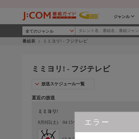
ジャンル
番組表
ミミヨリ! - フジテレビ
ミミヨリ! - フジテレビ
放送スケジュール一覧
直近の放送
ミミヨリ!
エラー
カレンダー登録
8月8日(土)
04:15〜04:45