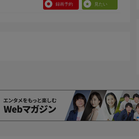
録画予約
見たい