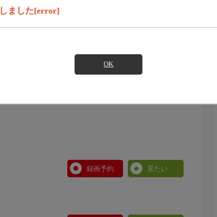
録画予約
見たい
した[error]
OK
録画予約
見たい