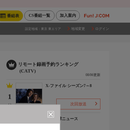
CS番組一覧
加入案内
番組表
地域変更
ログイン
設定地域：
東京 東エリア
リモート録画予約ランキング
(CATV)
08/06更新
X-ファイル シーズン7～8
1
次回放送
(-)
プロ野球ニュース
2