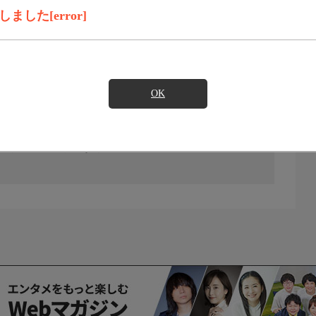
した[error]
OK
の放送予定はありません