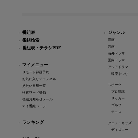
番組表
ジャンル
番組検索
洋画
邦画
番組表・チラシPDF
海外ドラマ
国内ドラマ
マイメニュー
アジアドラマ
リモート録画予約
韓流まつり
お気に入りチャンネル
スポーツ
見たい番組一覧
プロ野球
検索ワード登録
サッカー
番組お知らせメール
ゴルフ
マイ番組ページ
テニス
ランキング
アニメ・キッズ
ディズニー