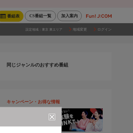
CS番組一覧
加入案内
番組表
地域変更
ログイン
設定地域：
東京 東エリア
同じジャンルのおすすめ番組
キャンペーン・お得な情報