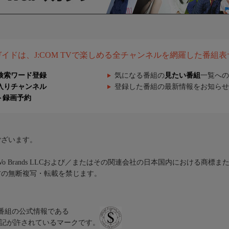
組ガイドは、J:COM TVで楽しめる全チャンネルを網羅した番組
検索ワード登録
気になる番組の
見たい番組
一覧への
入りチャンネル
登録した番組の最新情報をお知らせ
ト録画予約
ございます。
iVo Brands LLCおよび／またはその関連会社の日本国内における商標
材の無断複写・転載を禁じます。
、テレビ番組の公式情報である
スにのみ表記が許されているマークです。