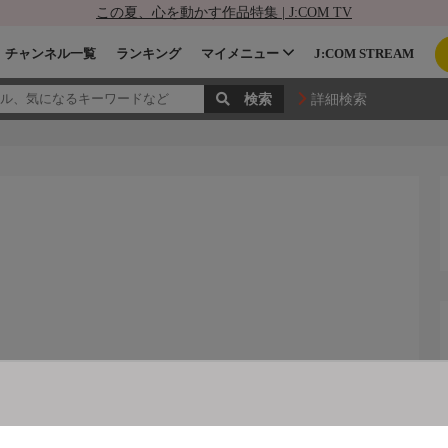
この夏、心を動かす作品特集 | J:COM TV
チャンネル一覧
ランキング
マイメニュー
J:COM STREAM
詳細検索