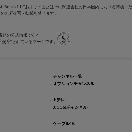
iVo Brands LLCおよび／またはその関連会社の日本国内における商標
材の無断複写・転載を禁じます。
、テレビ番組の公式情報である
スにのみ表記が許されているマークです。
チャンネル一覧
オプションチャンネル
J:テレ
J:COMチャンネル
ケーブル4K