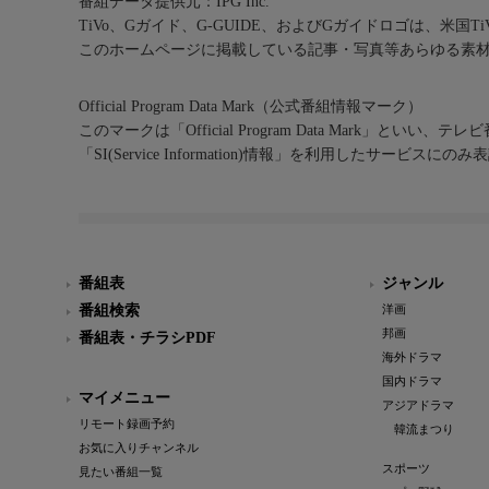
番組データ提供元：IPG Inc.
TiVo、Gガイド、G-GUIDE、およびGガイドロゴは、米国T
このホームページに掲載している記事・写真等あらゆる素
Official Program Data Mark（公式番組情報マーク）
このマークは「Official Program Data Mark」といい
「SI(Service Information)情報」を利用したサービ
番組表
ジャンル
番組検索
洋画
邦画
番組表・チラシPDF
海外ドラマ
国内ドラマ
マイメニュー
アジアドラマ
リモート録画予約
韓流まつり
お気に入りチャンネル
スポーツ
見たい番組一覧