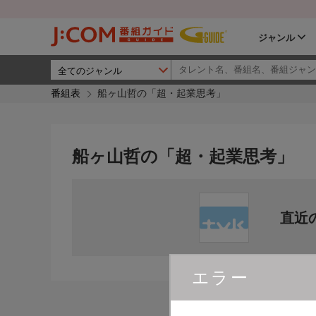
ジャンル
番組表
船ヶ山哲の「超・起業思考」
船ヶ山哲の「超・起業思考」
直近
エラー