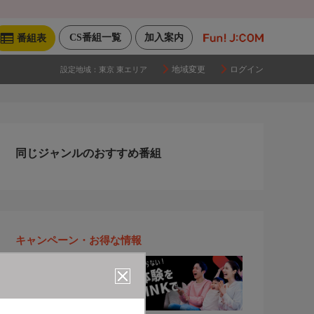
CS番組一覧
加入案内
番組表
地域変更
ログイン
設定地域：
東京 東エリア
同じジャンルのおすすめ番組
キャンペーン・お得な情報