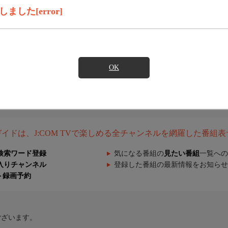
した[error]
OK
組ガイドは、J:COM TVで楽しめる全チャンネルを網羅した番組
検索ワード登録
気になる番組の
見たい番組
一覧への
入りチャンネル
登録した番組の最新情報をお知らせ
ト録画予約
ございます。