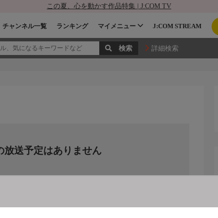
この夏、心を動かす作品特集 | J:COM TV
チャンネル一覧
ランキング
マイメニュー
J:COM STREAM
詳細検索
の放送予定はありません