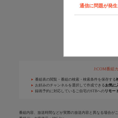
通信に問題が発生しま
J:COM番
番組表の閲覧・番組の検索・検索条件を保存する
お好みのチャンネルを選択して作成できる
お気に
録画予約に対応しているご自宅のSTBへの
リモー
番組内容、放送時間などが実際の放送内容と異なる場合が