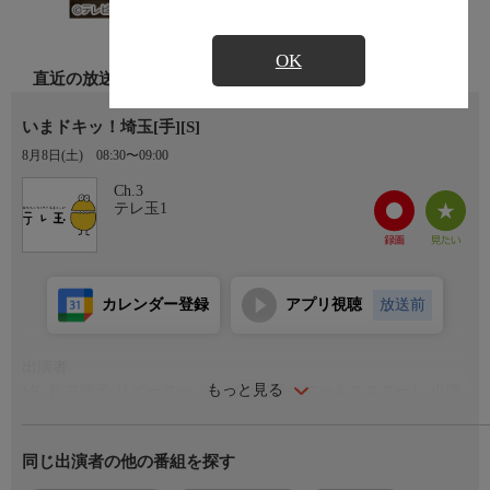
OK
直近の放送
いまドキッ！埼玉[手][S]
8月8日(土)
08:30〜09:00
Ch.3
テレ玉1
カレンダー登録
アプリ視聴
放送前
出演者
もっと見る
MC:松井咲子 リポーター:アンゴラ村長（にゃんこスター） 小堺
翔太 ナレーター：明坂聡美
同じ出演者の他の番組を探す