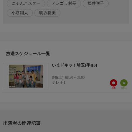
にゃんこスター
アンゴラ村長
松井咲子
小堺翔太
明坂聡美
放送スケジュール一覧
いまドキッ！埼玉[手][S]
8/8(土)
08:30～09:00
テレ玉1
出演者の関連記事