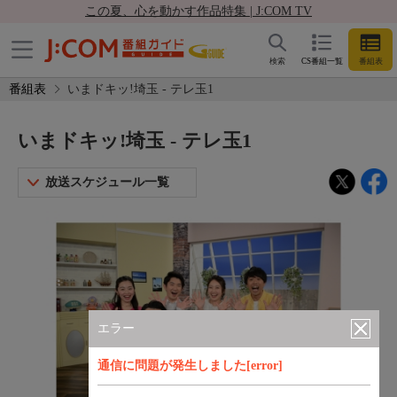
この夏、心を動かす作品特集 | J:COM TV
検索
CS番組一覧
番組表
番組表
いまドキッ!埼玉 - テレ玉1
いまドキッ!埼玉 - テレ玉1
放送スケジュール一覧
エラー
通信に問題が発生しました[error]