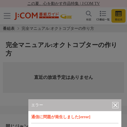
この夏、心を動かす作品特集 | J:COM TV
検索
CS番組一覧
番組表
番組表
完全マニュアル:オクトコプターの作り方
完全マニュアル:オクトコプターの作り
方
直近の放送予定はありません
エラー
通信に問題が発生しました[error]
同じジャンルのおすすめ番組