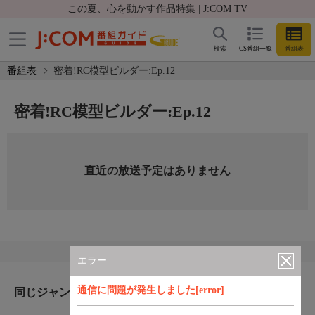
この夏、心を動かす作品特集 | J:COM TV
検索
CS番組一覧
番組表
番組表
密着!RC模型ビルダー:Ep.12
密着!RC模型ビルダー:Ep.12
直近の放送予定はありません
エラー
通信に問題が発生しました[error]
同じジャンルのおすすめ番組