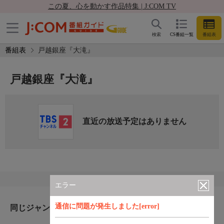
この夏、心を動かす作品特集 | J:COM TV
検索
CS番組一覧
番組表
番組表
戸越銀座『大滝』
戸越銀座『大滝』
直近の放送予定はありません
エラー
通信に問題が発生しました[error]
同じジャンルのおすすめ番組