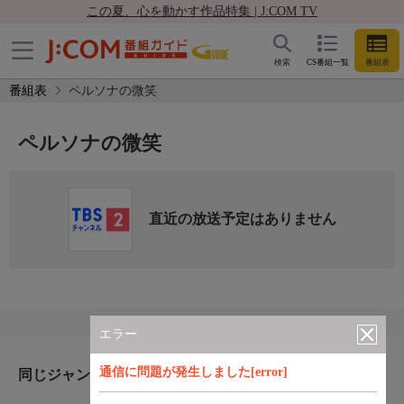
この夏、心を動かす作品特集 | J:COM TV
検索
CS番組一覧
番組表
番組表
ペルソナの微笑
ペルソナの微笑
直近の放送予定はありません
エラー
通信に問題が発生しました[error]
同じジャンルのおすすめ番組