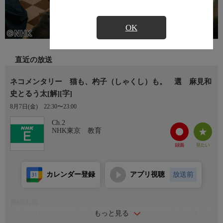
OK
直近の放送
ネコメンタリー 猫も、杓子（しゃくし）も。 選 麻見和
史とるう太[解][字]
8月7日(金)
22:30〜23:00
Ch.2
NHK東京 教育
カレンダー登録
アプリ視聴
放送前
番組内容
もっと見る
警察を舞台にした作品を数多く手がけるミステリー作家・麻見和