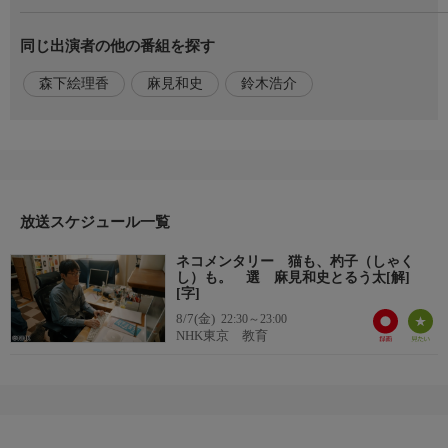
史さん。ひとたびパソコンに向き合えば緻密なトリックを設計す
べく、じっと画面を凝視。容易にはデスクから離れない集中力
同じ出演者の他の番組を探す
だ。そんな「もの書く人」の背中をのんびりと眺めるのは、るう
太。妻の希望で飼い始めた8歳になるオス猫だが、今それを言い
森下絵理香
麻見和史
鈴木浩介
始めた人はこの世にいない…。るう太との生活の中から何かを発
見した麻見さんが、今新作で試みようとしている挑戦とは？
出演者
【出演】麻見和史，【朗読】鈴木浩介，【語り】森下絵理香
放送スケジュール一覧
ネコメンタリー 猫も、杓子（しゃく
し）も。 選 麻見和史とるう太[解]
[字]
8/7(金)
22:30～23:00
NHK東京 教育