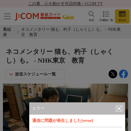
この夏、心を動かす作品特集 | J:COM TV
検索
CS番組一覧
番組表
番組
ネコメンタリー 猫も、杓子（しゃくし）も。 - NHK東
表
京 教育
ネコメンタリー 猫も、杓子（しゃく
し）も。 - NHK東京 教育
放送スケジュール一覧
エラー
通信に問題が発生しました[error]