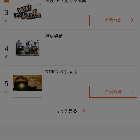
出没!アド街ック天国
3
次回放送
(5)
歴史探偵
4
(6)
NHKスペシャル
5
次回放送
(2)
もっと見る