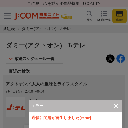
この夏、心を動かす作品特集 | J:COM TV
検索
CS番組一覧
番組表
番組表
ダミー(アクトオン) - J:テレ
ダミー(アクトオン) - J:テレ
放送スケジュール一覧
直近の放送
アクトオン／大人の趣味とライフスタイル
9月4日(金)
23:30〜00:00
Ch.10
J:テレ
エラー
通信に問題が発生しました[error]