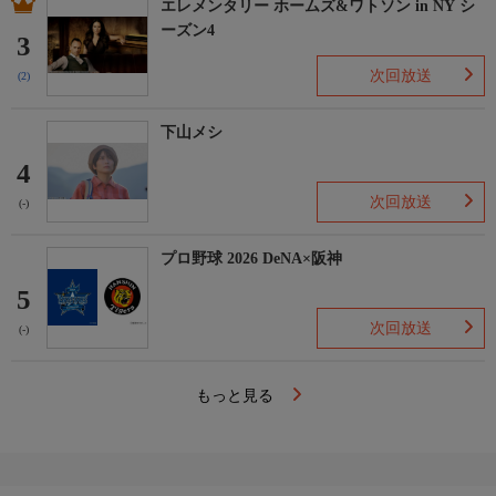
エレメンタリー ホームズ&ワトソン in NY シ
ーズン4
3
次回放送
(2)
下山メシ
4
次回放送
(-)
プロ野球 2026 DeNA×阪神
5
次回放送
(-)
もっと見る