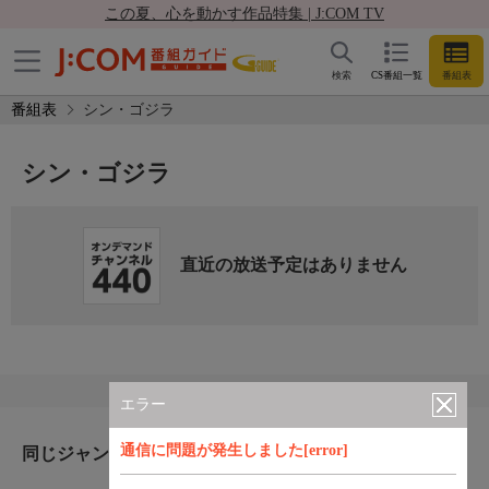
この夏、心を動かす作品特集 | J:COM TV
検索
CS番組一覧
番組表
番組表
シン・ゴジラ
シン・ゴジラ
直近の放送予定はありません
エラー
通信に問題が発生しました[error]
同じジャンルのおすすめ番組