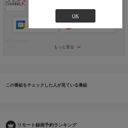
OK
カレンダー登録
アプリ視聴
放送中
番組詳細内容
もっと見る
お知らせ
日本初のショッピング専門チャンネルとして1996年にスタート。
ファッション、ビューティー、ホームグッズ、グルメなど、バイ
ヤーが厳選した商品を24時間ご紹介。世界中の逸品に出会う喜び
を生放送ならではの臨場感と一緒にお楽しみください。
＊ライブ放送につき、番組および商品内容に変更が生じる場合も
この番組をチェックした人が見ている番組
ございます。
ＨＰ：https://www.shopch.jp
リモート録画予約ランキング