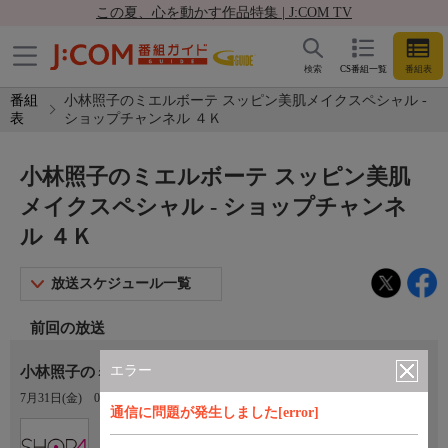
この夏、心を動かす作品特集 | J:COM TV
検索
CS番組一覧
番組表
番組
小林照子のミエルボーテ スッピン美肌メイクスペシャル -
表
ショップチャンネル ４Ｋ
小林照子のミエルボーテ スッピン美肌
メイクスペシャル - ショップチャンネ
ル ４Ｋ
放送スケジュール一覧
前回の放送
エラー
小林照子のミエルボーテ スッピン美肌メイクスペシャル
7月31日(金)
05:00〜06:00
通信に問題が発生しました[error]
Ch.430
ショップチャンネル ４Ｋ