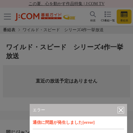
この夏、心を動かす作品特集 | J:COM TV
検索
CS番組一覧
番組表
番組表
ワイルド・スピード シリーズ4作一挙放送
ワイルド・スピード シリーズ4作一挙
放送
直近の放送予定はありません
エラー
通信に問題が発生しました[error]
同じジャンルのおすすめ番組