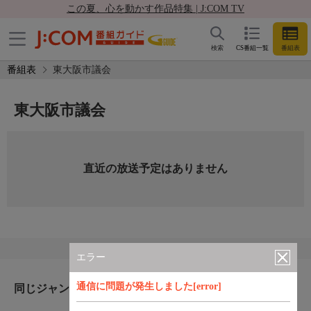
この夏、心を動かす作品特集 | J:COM TV
検索
CS番組一覧
番組表
番組表
東大阪市議会
東大阪市議会
直近の放送予定はありません
エラー
通信に問題が発生しました[error]
同じジャンルのおすすめ番組