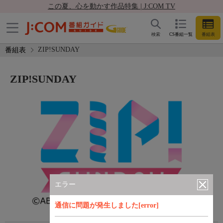
この夏、心を動かす作品特集 | J:COM TV
検索
CS番組一覧
番組表
ZIP!SUNDAY
番組表
ZIP!SUNDAY
エラー
通信に問題が発生しました[error]