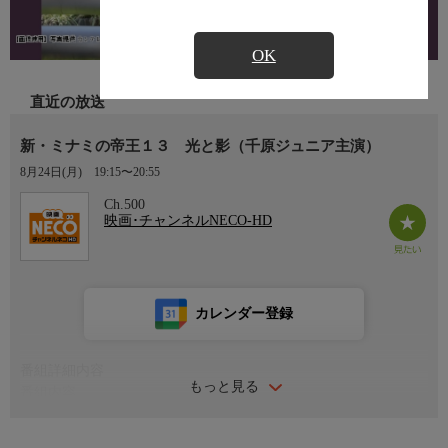
OK
直近の放送
新・ミナミの帝王１３ 光と影（千原ジュニア主演）
8月24日(月)
19:15〜20:55
Ch.500
映画･チャンネルNECO-HD
カレンダー登録
番組詳細内容
もっと見る
番組内容
演出：根本和政 出演：千原ジュニア 大東駿介 前川泰之 大
路恵美 大橋てつじ 林和義 須田瑛斗 升毅 赤井英和