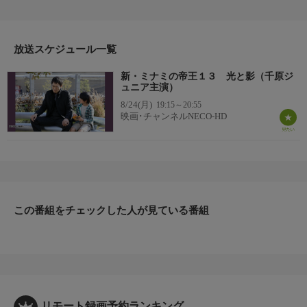
ミナミの金貸し・萬田銀次郎はかつての命の恩人・晴美と偶然再
会する。銀次郎がけんかに明け暮れていた17歳のころ、チンピラ
に襲われているところを救ってくれたのが晴美と幼なじみの島本
放送スケジュール一覧
だった。晴美の話では島本は弱者を助ける人権派弁護士として活
躍しているとのことだったが…。
新・ミナミの帝王１３ 光と影（千原ジ
ュニア主演）
8/24(月)
19:15～20:55
映画･チャンネルNECO-HD
この番組をチェックした人が見ている番組
リモート録画予約ランキング