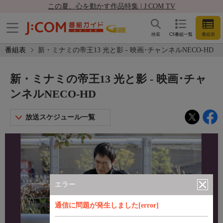
この夏、心を動かす作品特集 | J:COM TV
検索
CS番組一覧
番組表
番組表
新・ミナミの帝王13 光と影 - 映画･チャンネルNECO-HD
新・ミナミの帝王13 光と影 - 映画･チャ
ンネルNECO-HD
放送スケジュール一覧
エラー
通信に問題が発生しました[error]