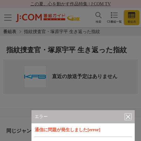
この夏、心を動かす作品特集 | J:COM TV
検索
CS番組一覧
番組表
番組表
指紋捜査官・塚原宇平 生き返った指紋
指紋捜査官・塚原宇平 生き返った指紋
直近の放送予定はありません
エラー
通信に問題が発生しました[error]
同じジャンルのおすすめ番組