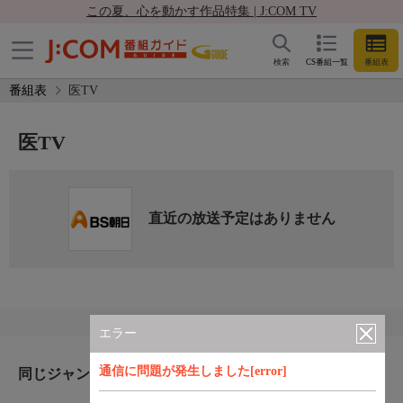
この夏、心を動かす作品特集 | J:COM TV
検索
CS番組一覧
番組表
番組表
医TV
医TV
直近の放送予定はありません
エラー
通信に問題が発生しました[error]
同じジャンルのおすすめ番組