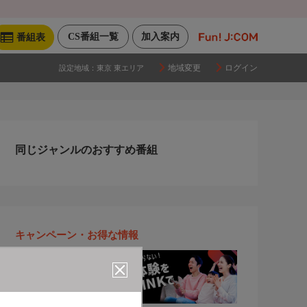
CS番組一覧
加入案内
番組表
地域変更
ログイン
設定地域：
東京 東エリア
同じジャンルのおすすめ番組
キャンペーン・お得な情報