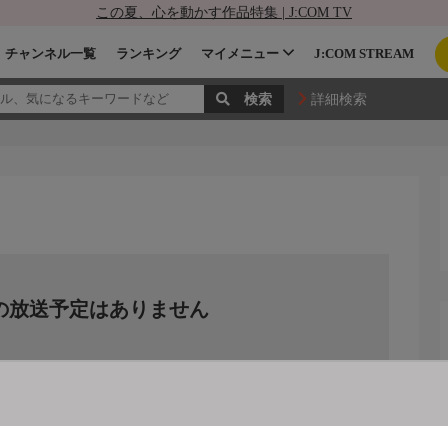
この夏、心を動かす作品特集 | J:COM TV
チャンネル一覧
ランキング
マイメニュー
J:COM STREAM
詳細検索
の放送予定はありません