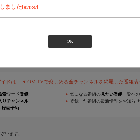
した[error]
OK
組ガイドは、J:COM TVで楽しめる全チャンネルを網羅した番組
検索ワード登録
気になる番組の
見たい番組
一覧への
入りチャンネル
登録した番組の最新情報をお知らせ
ト録画予約
ございます。