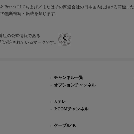
iVo Brands LLCおよび／またはその関連会社の日本国内における商標
材の無断複写・転載を禁じます。
、テレビ番組の公式情報である
スにのみ表記が許されているマークです。
チャンネル一覧
オプションチャンネル
J:テレ
J:COMチャンネル
ケーブル4K