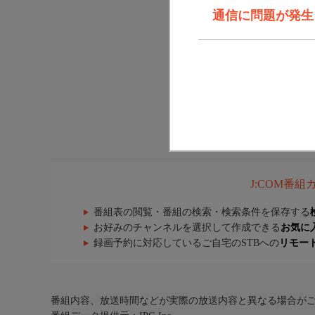
通信に問題が発生しま
J:COM番
番組表の閲覧・番組の検索・検索条件を保存する
お好みのチャンネルを選択して作成できる
お気に
録画予約に対応しているご自宅のSTBへの
リモー
番組内容、放送時間などが実際の放送内容と異なる場合が