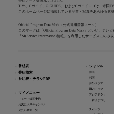
番組データ提供元：IPG Inc.
TiVo、Gガイド、G-GUIDE、およびGガイドロゴは、米国T
このホームページに掲載している記事・写真等あらゆる素
Official Program Data Mark（公式番組情報マーク）
このマークは「Official Program Data Mark」といい
「SI(Service Information)情報」を利用したサービ
番組表
ジャンル
番組検索
洋画
邦画
番組表・チラシPDF
海外ドラマ
国内ドラマ
マイメニュー
アジアドラマ
リモート録画予約
韓流まつり
お気に入りチャンネル
スポーツ
見たい番組一覧