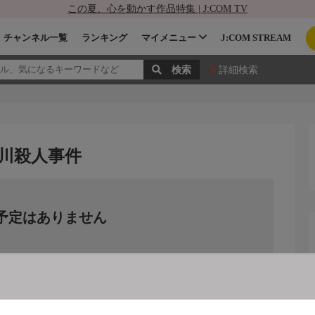
この夏、心を動かす作品特集 | J:COM TV
チャンネル一覧
ランキング
マイメニュー
J:COM STREAM
詳細検索
怒川殺人事件
予定はありません