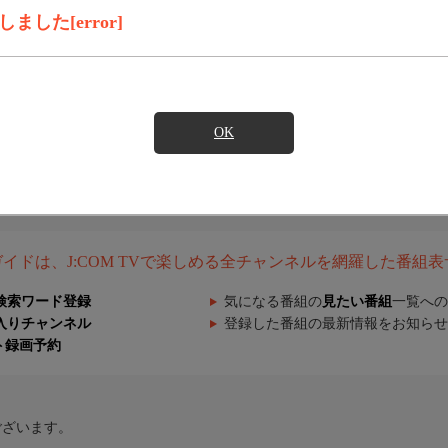
した[error]
OK
組ガイドは、J:COM TVで楽しめる全チャンネルを網羅した番組
検索ワード登録
気になる番組の
見たい番組
一覧への
入りチャンネル
登録した番組の最新情報をお知らせ
ト録画予約
ございます。