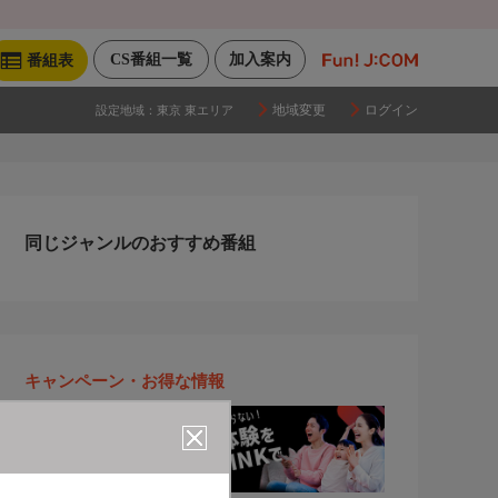
CS番組一覧
加入案内
番組表
地域変更
ログイン
設定地域：
東京 東エリア
同じジャンルのおすすめ番組
キャンペーン・お得な情報