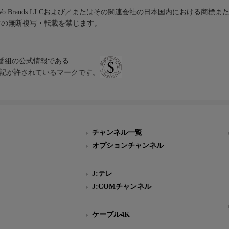
iVo Brands LLCおよび／またはその関連会社の日本国内における商標
材の無断複写・転載を禁じます。
、テレビ番組の公式情報である
スにのみ表記が許されているマークです。
チャンネル一覧
オプションチャンネル
J:テレ
J:COMチャンネル
ケーブル4K