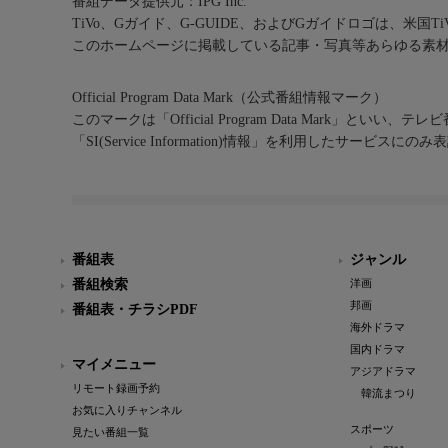
番組データ提供元：IPG Inc.
TiVo、Gガイド、G-GUIDE、およびGガイドロゴは、米国T
このホームページに掲載している記事・写真等あらゆる素
Official Program Data Mark（公式番組情報マーク）
このマークは「Official Program Data Mark」といい
「SI(Service Information)情報」を利用したサービ
番組表
ジャンル
番組検索
洋画
邦画
番組表・チラシPDF
海外ドラマ
国内ドラマ
マイメニュー
アジアドラマ
リモート録画予約
韓流まつり
お気に入りチャンネル
スポーツ
見たい番組一覧