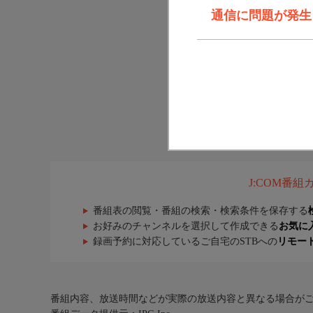
通信に問題が発生しま
J:COM番
番組表の閲覧・番組の検索・検索条件を保存する
お好みのチャンネルを選択して作成できる
お気に
録画予約に対応しているご自宅のSTBへの
リモー
番組内容、放送時間などが実際の放送内容と異なる場合が