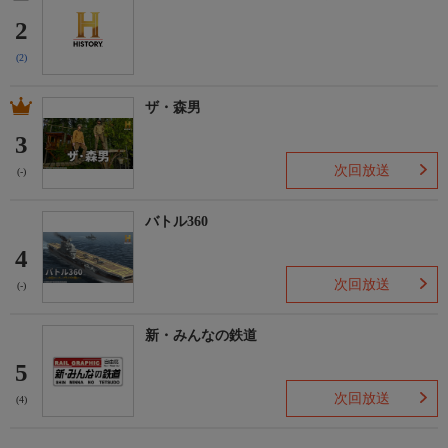
2
(2)
ザ・森男
3
次回放送
(-)
バトル360
4
次回放送
(-)
新・みんなの鉄道
5
次回放送
(4)