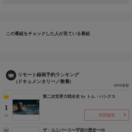
今回サプライズでよみがえらせるのは1967年式フォードF100ピッ
クアップトラック。持ち主は人気グループ98degreesのドリュー
で、依頼してきたのは兄のニックだ。2人は番組のファンで、よ
くチップの車のデザインについて話していた。ニックは弟の30歳
の誕生日祝いに、この車のレストアを依頼したのだ。果たしてサ
プライズは成功するのか？
この番組をチェックした人が見ている番組
リモート録画予約ランキング
(ドキュメンタリー／教養)
08/06更新
第二次世界大戦全史 by トム・ハンクス
1
次回放送
(1)
ザ・ユニバース〜宇宙の歴史〜S6