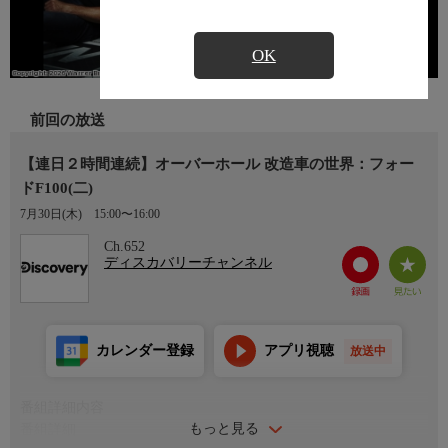
OK
前回の放送
【連日２時間連続】オーバーホール 改造車の世界：フォー
ドF100(二)
7月30日(木)
15:00〜16:00
Ch.652
ディスカバリーチャンネル
カレンダー登録
アプリ視聴
放送中
番組詳細内容
もっと見る
番組詳細