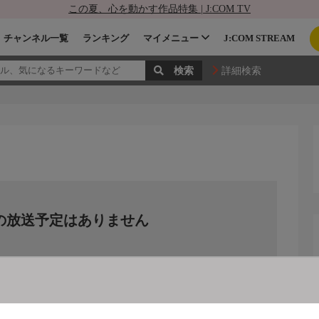
この夏、心を動かす作品特集 | J:COM TV
チャンネル一覧
ランキング
マイメニュー
J:COM STREAM
詳細検索
の放送予定はありません