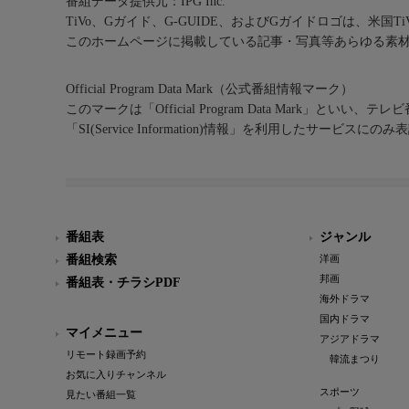
番組データ提供元：IPG Inc.
TiVo、Gガイド、G-GUIDE、およびGガイドロゴは、米国T
このホームページに掲載している記事・写真等あらゆる素
Official Program Data Mark（公式番組情報マーク）
このマークは「Official Program Data Mark」といい
「SI(Service Information)情報」を利用したサービ
番組表
ジャンル
番組検索
洋画
邦画
番組表・チラシPDF
海外ドラマ
国内ドラマ
マイメニュー
アジアドラマ
リモート録画予約
韓流まつり
お気に入りチャンネル
スポーツ
見たい番組一覧