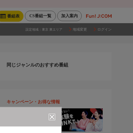
CS番組一覧
加入案内
番組表
地域変更
ログイン
設定地域：
東京 東エリア
同じジャンルのおすすめ番組
キャンペーン・お得な情報