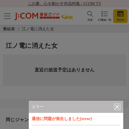
この夏、心を動かす作品特集 | J:COM TV
検索
CS番組一覧
番組表
番組表
江ノ電に消えた女
江ノ電に消えた女
直近の放送予定はありません
エラー
通信に問題が発生しました[error]
同じジャンルのおすすめ番組