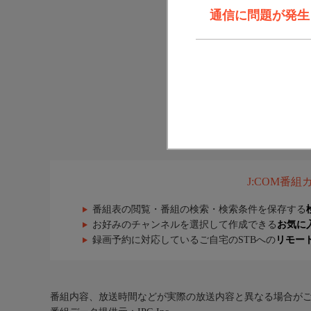
通信に問題が発生しま
J:COM番
番組表の閲覧・番組の検索・検索条件を保存する
お好みのチャンネルを選択して作成できる
お気に
録画予約に対応しているご自宅のSTBへの
リモー
番組内容、放送時間などが実際の放送内容と異なる場合が