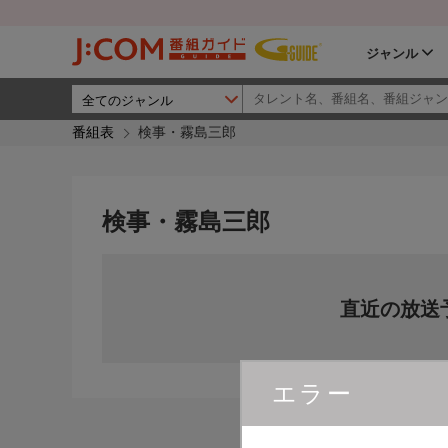
ジャンル
番組表
検事・霧島三郎
検事・霧島三郎
直近の放送
エラー