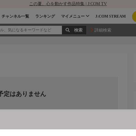
この夏、心を動かす作品特集 | J:COM TV
チャンネル一覧
ランキング
マイメニュー
J:COM STREAM
詳細検索
予定はありません