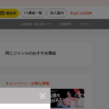
CS番組一覧
加入案内
番組表
地域変更
ログイン
設定地域：
東京 東エリア
同じジャンルのおすすめ番組
キャンペーン・お得な情報