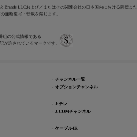
iVo Brands LLCおよび／またはその関連会社の日本国内における商標
材の無断複写・転載を禁じます。
、テレビ番組の公式情報である
スにのみ表記が許されているマークです。
チャンネル一覧
オプションチャンネル
J:テレ
J:COMチャンネル
ケーブル4K