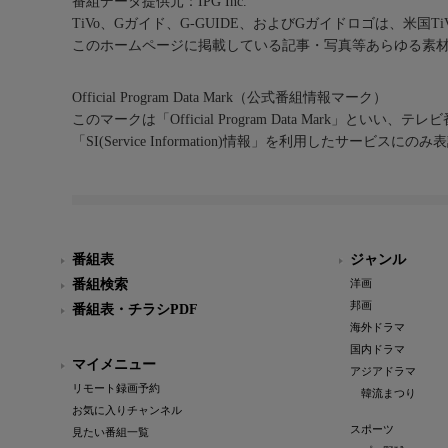
番組データ提供元：IPG Inc.
TiVo、Gガイド、G-GUIDE、およびGガイドロゴは、米国T
このホームページに掲載している記事・写真等あらゆる素
Official Program Data Mark（公式番組情報マーク）
このマークは「Official Program Data Mark」といい
「SI(Service Information)情報」を利用したサービ
番組表
ジャンル
番組検索
洋画
邦画
番組表・チラシPDF
海外ドラマ
国内ドラマ
マイメニュー
アジアドラマ
リモート録画予約
韓流まつり
お気に入りチャンネル
スポーツ
見たい番組一覧