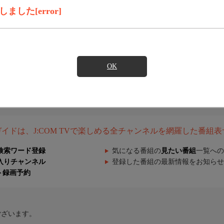
した[error]
OK
組ガイドは、J:COM TVで楽しめる全チャンネルを網羅した番組
検索ワード登録
気になる番組の
見たい番組
一覧への
入りチャンネル
登録した番組の最新情報をお知らせ
ト録画予約
ございます。