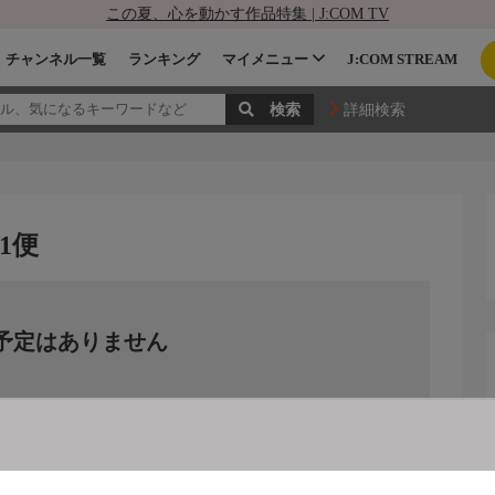
この夏、心を動かす作品特集 | J:COM TV
チャンネル一覧
ランキング
マイメニュー
J:COM STREAM
詳細検索
1便
予定はありません