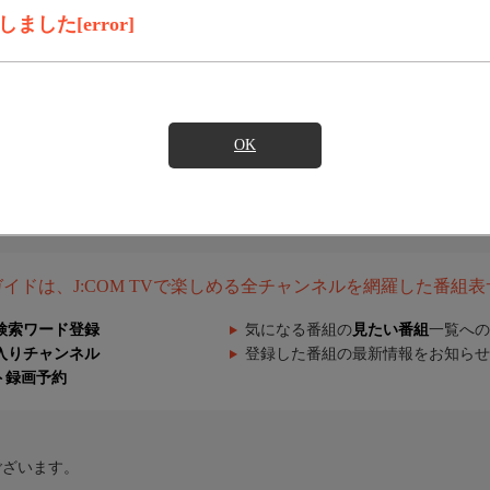
した[error]
OK
組ガイドは、J:COM TVで楽しめる全チャンネルを網羅した番組
検索ワード登録
気になる番組の
見たい番組
一覧への
入りチャンネル
登録した番組の最新情報をお知らせ
ト録画予約
ございます。