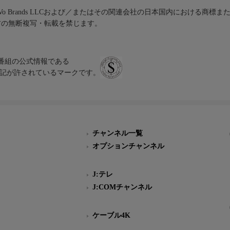
iVo Brands LLCおよび／またはその関連会社の日本国内における商標
材の無断複写・転載を禁じます。
、テレビ番組の公式情報である
スにのみ表記が許されているマークです。
チャンネル一覧
オプションチャンネル
J:テレ
J:COMチャンネル
ケーブル4K