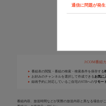
通信に問題が発生しま
J:COM番
番組表の閲覧・番組の検索・検索条件を保存する
お好みのチャンネルを選択して作成できる
お気に
録画予約に対応しているご自宅のSTBへの
リモー
番組内容、放送時間などが実際の放送内容と異なる場合が