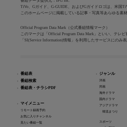
番組データ提供元：IPG Inc.
TiVo、Gガイド、G-GUIDE、およびGガイドロゴは、米国T
このホームページに掲載している記事・写真等あらゆる素
Official Program Data Mark（公式番組情報マーク）
このマークは「Official Program Data Mark」といい
「SI(Service Information)情報」を利用したサービ
番組表
ジャンル
番組検索
洋画
邦画
番組表・チラシPDF
海外ドラマ
国内ドラマ
マイメニュー
アジアドラマ
リモート録画予約
韓流まつり
お気に入りチャンネル
スポーツ
見たい番組一覧