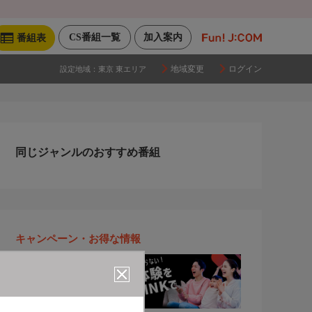
CS番組一覧
加入案内
番組表
地域変更
ログイン
設定地域：
東京 東エリア
同じジャンルのおすすめ番組
キャンペーン・お得な情報